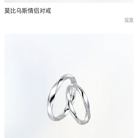
莫比乌斯情侣对戒
探索